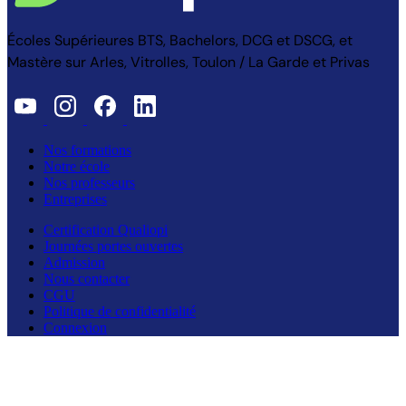
Écoles Supérieures BTS, Bachelors, DCG et DSCG, et
Mastère sur Arles, Vitrolles, Toulon / La Garde et Privas
Nos formations
Notre école
Nos professeurs
Entreprises
Certification Qualiopi
Journées portes ouvertes
Admission
Nous contacter
CGU
Politique de confidentialité
Connexion