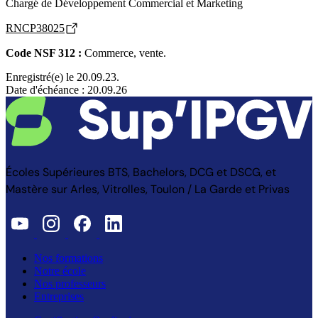
Chargé de Développement Commercial et Marketing
RNCP38025
Code NSF 312 :
Commerce, vente.
Enregistré(e) le 20.09.23.
Date d'échéance : 20.09.26
Écoles Supérieures BTS, Bachelors, DCG et DSCG, et
Mastère sur Arles, Vitrolles, Toulon / La Garde et Privas
Nos formations
Notre école
Nos professeurs
Entreprises