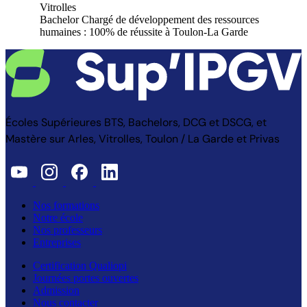
Vitrolles
Bachelor Chargé de développement des ressources
humaines : 100% de réussite à Toulon-La Garde
Écoles Supérieures BTS, Bachelors, DCG et DSCG, et
Mastère sur Arles, Vitrolles, Toulon / La Garde et Privas
Nos formations
Notre école
Nos professeurs
Entreprises
Certification Qualiopi
Journées portes ouvertes
Admission
Nous contacter